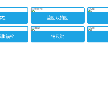
螺栓
垫圈及挡圈
膨胀锚栓
销及键