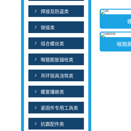
焊接及防盗类
铆接类
组合螺丝类
喉箍
喉箍膨胀锚栓类
吊环锁具浇筑类
螺套镶嵌类
紧固件专用工具类
抗震配件类