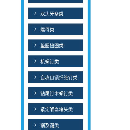
双头牙条类
螺母类
垫圈挡圈类
机螺钉类
自攻自锁纤维钉类
钻尾钉木螺钉类
紧定喉塞堵头类
销及键类