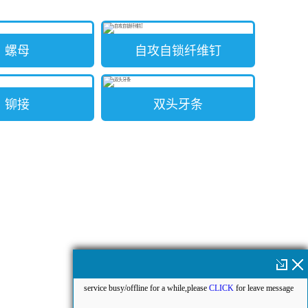
螺母
自攻自锁纤维钉
铆接
双头牙条