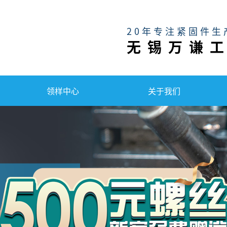
20年专注紧固件生
无锡万谦
领样中心
关于我们
万
千
工
品